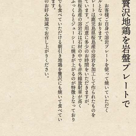
お客様のお好み加減でお召し上がりください。
お
刺
身
で
も
食
べ
て
い
た
だ
け
る
朝
引
き
地
鶏
を
贅
沢
に
も
焼
い
て
食
べ
て
い
た
だ
き
ま
す
お
肉
が
ふ
っ
く
ら
と
ジ
ュ
ー
シ
ー
に
焼
き
が
上
が
る
の
が
特
徴
と
な
っ
て
お
り
ま
す
鹿児島県桜島産の溶岩石は石材の中でも赤外線放射率が高く
使用しています。ご用意に多少のお時間をいただきますが、
溶岩プレートは鹿児島県桜島産の溶岩を加工して作られたものを
スタイルとなっております。
当店は、お客様ご自身で溶岩プレートを使って焼いていただく
贅沢地鶏を岩盤プレートで